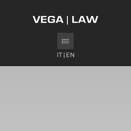
IT
|
EN
FEDERICA MENICHET
PIETRO GATTO
FILIPPO VERNA